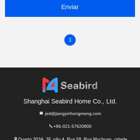
Enviar
1
Shanghai Seabird Home Co., Ltd.
jed@jiangyinhongmeng.com
+86-021-57620800
Quarto 303A, 3F, não.4, Rua 58, Rua Muchuan, cidade