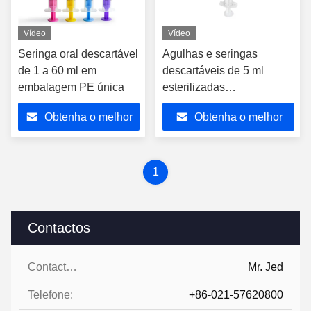
Vídeo
Vídeo
Seringa oral descartável
Agulhas e seringas
de 1 a 60 ml em
descartáveis de 5 ml
embalagem PE única
esterilizadas
individualmente
Obtenha o melhor
Obtenha o melhor
preço
preço
1
Contactos
Contactos:
Mr. Jed
Telefone:
+86-021-57620800